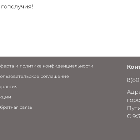
агополучия!
ферта и политика конфиденциальности
Кон
ользовательское соглашение
8(80
арантия
Адре
кции
горо
братная связь
Пути
C 9: