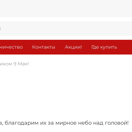
ничество
Контакты
Акции!
Где купить
иком 9 Мая!
!
в, благодарим их за мирное небо над головой!