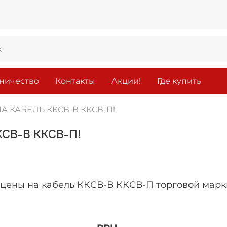
ничество
Контакты
Акции!
Где купить
 КАБЕЛЬ ККСВ-В ККСВ-П!
СВ-В ККСВ-П!
 цены на кабель ККСВ-В ККСВ-П торговой марк