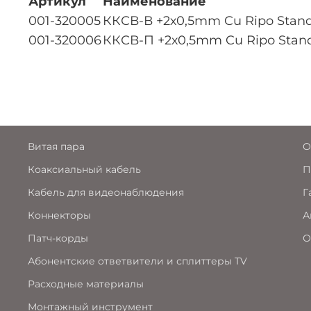
Артикул
Наименование
001-320005
ККСВ-В +2х0,5mm Cu Ripo Standa
001-320006
ККСВ-П +2х0,5mm Cu Ripo Standa
Витая пара
О
Коаксиальный кабель
П
Кабель для видеонаблюдения
Г
Коннекторы
А
Патч-корды
О
Абонентские ответвители и сплиттеры TV
Расходные материалы
Монтажный инструмент