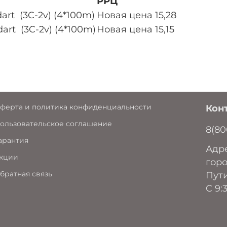
РРЦ
rt (3C-2v) (4*100m)
Новая цена 15,28
rt (3C-2v) (4*100m)
Новая цена 15,15
ферта и политика конфиденциальности
Кон
ользовательское соглашение
8(80
арантия
Адре
кции
горо
братная связь
Пути
C 9: