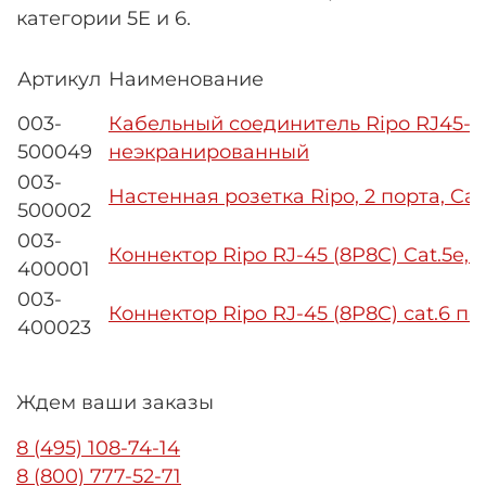
категории 5E и 6.
Артикул
Наименование
003-
Кабельный соединитель Ripo RJ45-RJ4
500049
неэкранированный
003-
Настенная розетка Ripo, 2 портa, Cat
500002
003-
Коннектор Ripo RJ-45 (8P8C) Cat.5e
400001
003-
Коннектор Ripo RJ-45 (8P8C) cat.6 
400023
Ждем ваши заказы
8 (495) 108-74-14
8 (800) 777-52-71