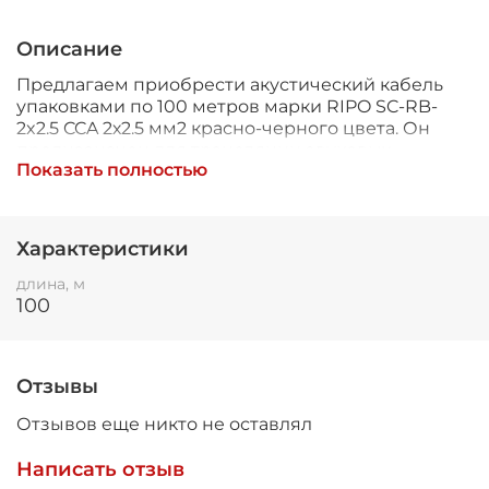
Описание
Предлагаем приобрести акустический кабель
упаковками по 100 метров марки RIPO SC-RB-
2x2.5 CCA 2х2.5 мм2 красно-черного цвета. Он
предназначен для трансляции звуковых
Показать полностью
сигналов без помех и посторонних шумов.
Изделие используют, когда необходимо
подключить разные виды
звуковоспроизводящей аппаратуры к
Характеристики
усиливающему оборудованию. Универсальный
кабель подходит для применения как при
длина, м
подключении домашнего кинотеатра, так и при
100
оснащении профессиональных
звукозаписывающих студий.
Отзывы
Жилы кабельной продукции выполнены из
омедненного алюминия. Благодаря
Отзывов еще никто не оставлял
особенностям материала провод транслирует
звуки в высоком качестве. Защитный стой
Написать отзыв
изоляции защищает изделие от внешних