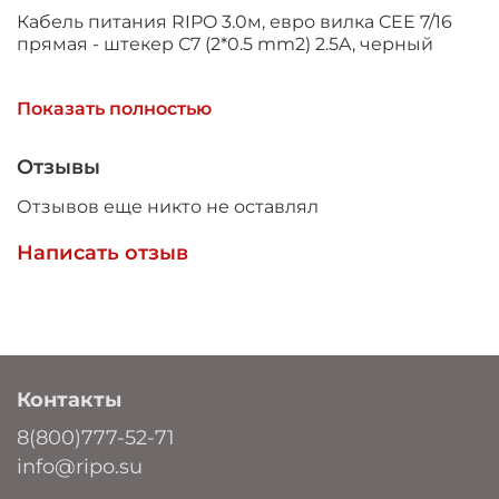
Кабель питания RIPO 3.0м, евро вилка CEE 7/16
прямая - штекер С7 (2*0.5 mm2) 2.5A, черный
Показать полностью
Номинальное напряжение: 220 B
Суммарная номинальная мощность нагрузки:
Отзывы
500 Вт
Отзывов еще никто не оставлял
Номинальный ток нагрузки: 2.5 А
Написать отзыв
Тип вилки: CEE 7/16
Тип штекера: IEC 60320 С7
Сечение кабеля: 2*0.5 мм²
Длина: 3.0 м
Контакты
Цвет: черный
8(800)777-52-71
info@ripo.su