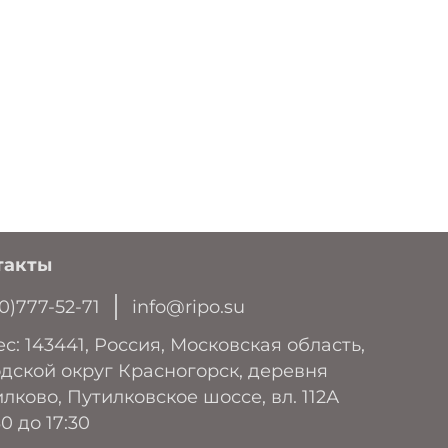
16 Passive
атур, С
0 ºС
о +50 ºС
альный полиэтиленовый пакет
такты
0)777-52-71
info@ripo.su
с: 143441, Россия, Московская область,
дской округ Красногорск, деревня
лково, Путилковское шоссе, вл. 112А
30 до 17:30