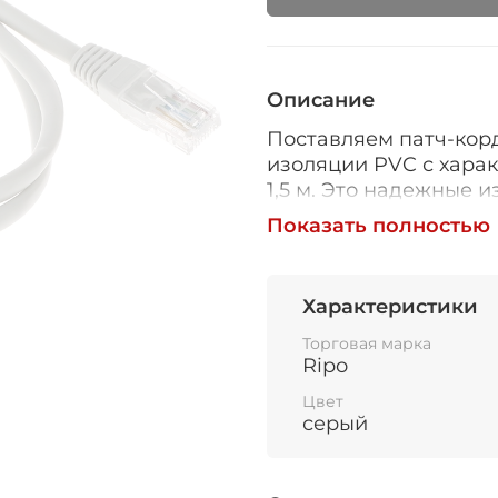
Описание
Поставляем патч-корд
изоляции PVC с харак
1,5 м. Это надежные 
передачу данных меж
Показать полностью
Патч-корд состоит из
каждая из которых и
Характеристики
провод не имеет защ
коммутации оборудов
Торговая марка
Характеристика Cat 6
Ripo
качественную переда
Цвет
серый
Универсальные издел
домашних сетях, исп
СКС. Изоляция прово