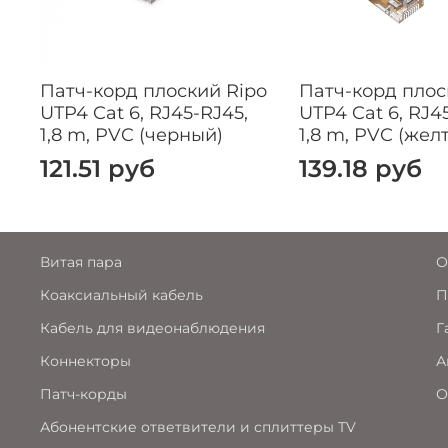
Патч-корд плоский Ripo
Патч-корд плос
UTP4 Cat 6, RJ45-RJ45,
UTP4 Cat 6, RJ4
1,8 m, PVC (черный)
1,8 m, PVC (жел
121.51 руб
139.18 руб
Витая пара
О
Коаксиальный кабель
П
Кабель для видеонаблюдения
Г
Коннекторы
А
Патч-корды
О
Абонентские ответвители и сплиттеры TV