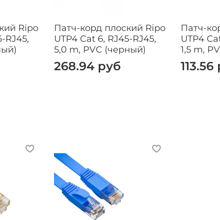
Скорость передачи данн
информации без потери 
кий Ripo
Патч-корд плоский Ripo
Патч-ко
высокой прочностью и ги
5-RJ45,
UTP4 Cat 6, RJ45-RJ45,
UTP4 Cat
устойчивым закреплением
ный)
5,0 m, PVC (черный)
1,5 m, P
разъему;
268.94 руб
113.56
усиленную передачу сигн
возможность работать в 
Простота установки и об
Категория 6
Полоса пропускани
Исполнение Неэкра
Тип кабеля UTP
Тип коннекторов 
Защитный колпачок
Материал провод
Материал внешней об
Цвет Серый
Поддерживаемые пр
100BASE-T4, 1000BASE-