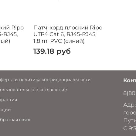
TR-4, TR-16 Active, TR-
Диапазон темпер
Хранение от -20 до +6
Монтаж от 0 до +50 °C
кий Ripo
Патч-корд плоский Ripo
Эксплуатация от -20 д
5-RJ45,
UTP4 Cat 6, RJ45-RJ45,
Длина, м 1,5
тый)
1,8 m, PVC (синий)
Гарантия 1 год
139.18 руб
Упаковка Индивиду
ферта и политика конфиденциальности
Кон
ользовательское соглашение
8(80
арантия
Адре
кции
горо
братная связь
Пути
C 9: