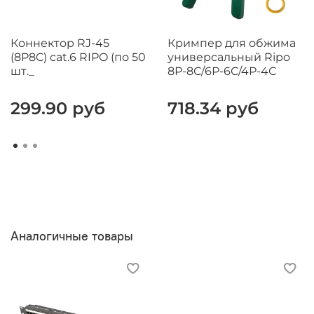
Коннектор RJ-45
Кримпер для обжима
(8P8C) cat.6 RIPO (по 50
универсальный Ripo
шт._
8Р-8С/6Р-6С/4Р-4С
299.90 руб
718.34 руб
Аналогичные товары