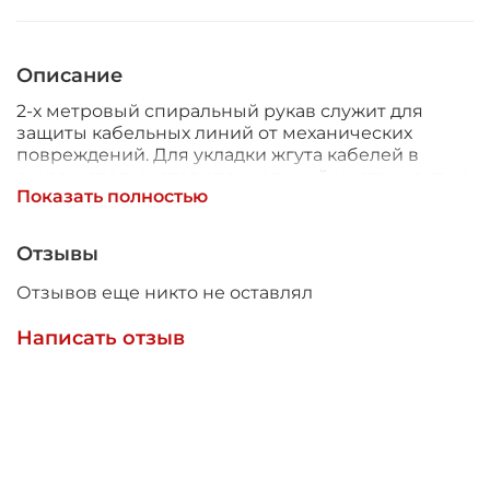
Описание
2-х метровый спиральный рукав служит для
защиты кабельных линий от механических
повреждений. Для укладки жгута кабелей в
рукав используется специальный инструмент из
Показать полностью
комплекта поставки.
Отзывы
Отзывов еще никто не оставлял
Написать отзыв