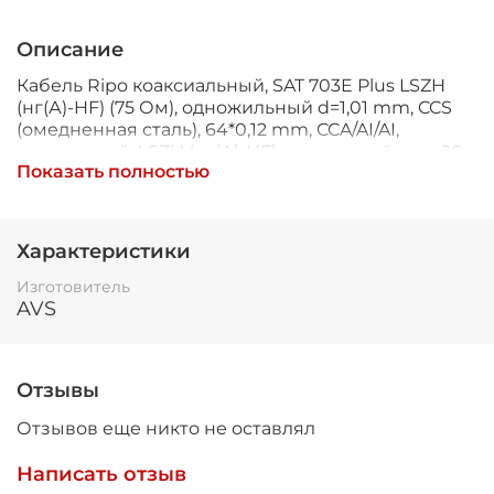
Описание
Кабель Ripo коаксиальный, SAT 703E Plus LSZH
(нг(А)-HF) (75 Ом), одножильный d=1,01 mm, CCS
(омедненная сталь), 64*0,12 mm, CCA/AI/AI,
внутренний, LSZH (нг(А)-HF), оранжевый , упк 20м
Показать полностью
Для передачи радиочастотных аналоговых и
цифровых сигналов кабельного, спутникового,
эфирного телевидения, а также для
Характеристики
подключения видеокамер. Используется внутри
помещений.
Изготовитель
AVS
Внешняя оболочка выполнена из не
распространяющего горение LSZH-компаунда,
малодымного и не выделяющего ядовитых
соединений в процессе горения, исполнение
Отзывы
нг(А)-HF.
Отзывов еще никто не оставлял
Конструкция SAT 703E Plus LSZH (нг(А)-HF)
Написать отзыв
Центральный проводник – однопроволочный