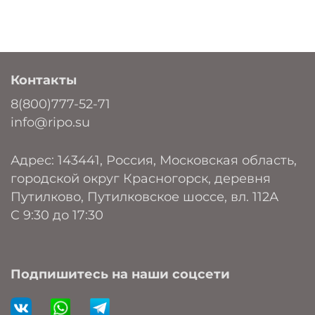
CCS
Изоляция – вспененный полиэтилен
Экран – ламинированная фольга, поверх
наложена алюминиевая проволока
Контакты
Оболочка – ппластикат не содержащий
8(800)777-52-71
галогенов (LSZH)
info@ripo.su
Номинальное волновое сопротивление кабеля
75 Ом.
Адрес: 143441, Россия, Московская область,
городской округ Красногорск, деревня
Преимущества
Путилково, Путилковское шоссе, вл. 112А
Качество сигнала сохраняется при передаче его
C 9:30 до 17:30
на большие расстояния.
Материалы кабеля устойчивы к температурному
воздействию
Подпишитесь на наши соцсети
Гарантийный срок 5 лет
Минимальный срок эксплуатации не менее 15