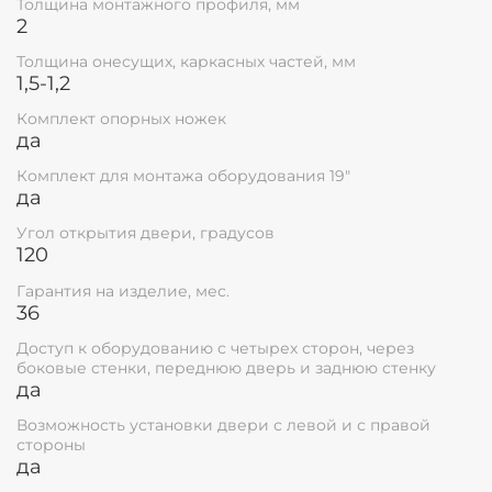
Толщина монтажного профиля, мм
необходим для закрытия шкафа для
2
предотвращения доступа к IT
инфраструктуры установленной внутри
Толщина онесущих, каркасных частей, мм
запираемого корпуса 19".
1,5-1,2
Передняя дверь имеет замок с ключами
Комплект опорных ножек
установленный в поворотной ручке, угол
да
открытия двери 220°.
Кабельные вводы расположены как сверху,
Комплект для монтажа оборудования 19"
так и снизу шкафа, необходимы для ввода
да
кабеля в серверный шкаф.
Телекоммуникационные шкафы Ripo
Угол открытия двери, градусов
120
изготавливаются в двух цветах - серые и
черные, технология покраски полимерно-
Гарантия на изделие, мес.
порошковая с высокими защитными и
36
декоративными свойствами.
Шкафы имеют соответствие ГОСТ Р 53246-
Доступ к оборудованию с четырех сторон, через
2008.
боковые стенки, переднюю дверь и заднюю стенку
Гарантия составляет 36 месяцев.
да
Срок службы телекоммуникационных
Возможность установки двери с левой и с правой
шкафов составляет не менее 25 лет.
стороны
да