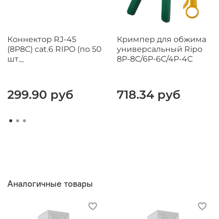
Коннектор RJ-45
Кримпер для обжима
(8P8C) cat.6 RIPO (по 50
универсальный Ripo
шт._
8Р-8С/6Р-6С/4Р-4С
299.90 руб
718.34 руб
Аналогичные товары