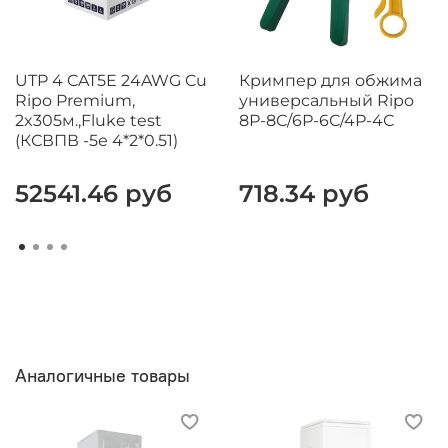
UTP 4 CAT5E 24AWG Cu
Кримпер для обжима
Ripo Premium,
универсальный Ripo
2x305м.,Fluke test
8Р-8С/6Р-6С/4Р-4С
(КСВПВ -5е 4*2*0.51)
52541.46 руб
718.34 руб
Аналогичные товары