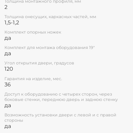
Толщина монтажного профиля, мм
необходим для закрытия шкафа для
2
предотвращения доступа к IT
инфраструктуры установленной внутри
Толщина онесущих, каркасных частей, мм
запираемого корпуса 19".
1,5-1,2
Передняя дверь имеет замок с ключами
Комплект опорных ножек
установленный в поворотной ручке, угол
да
открытия двери 220°.
Кабельные вводы расположены как сверху,
Комплект для монтажа оборудования 19"
так и снизу шкафа, необходимы для ввода
да
кабеля в серверный шкаф.
Телекоммуникационные шкафы Ripo
Угол открытия двери, градусов
120
изготавливаются в двух цветах - серые и
черные, технология покраски полимерно-
Гарантия на изделие, мес.
порошковая с высокими защитными и
36
декоративными свойствами.
Шкафы имеют соответствие ГОСТ Р 53246-
Доступ к оборудованию с четырех сторон, через
2008.
боковые стенки, переднюю дверь и заднюю стенку
Гарантия составляет 36 месяцев.
да
Срок службы телекоммуникационных
Возможность установки двери с левой и с правой
шкафов составляет не менее 25 лет.
стороны
да