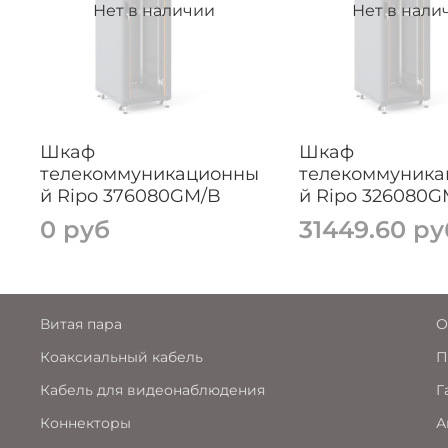
Нет в наличии
Нет в нали
Шкаф
Шкаф
телекоммуникационны
телекоммуник
й Ripo 376080GM/B
й Ripo 326080G
0 руб
31449.60 ру
Витая пара
О
Коаксиальный кабель
П
Кабель для видеонаблюдения
Г
Коннекторы
А