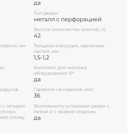
да
водимых компанией
ых шкафов.
Тип двери
металл с перфорацией
ТВА
Высота (количество юнитов, U)
42
НИКАЦИОННЫХ ШКАФОВ
рофиля, мм
Толщина онесущих, каркасных
частей, мм
1,5-1,2
ама из 2 мм листовой холоднокатаной
ек
Комплект для монтажа
 выдержать нагрузку на серверный шкаф
оборудования 19"
да
имеют съемную конструкцию. В
градусов
Гарантия на изделие, мес.
ждой стенки предусмотрен монтаж замка,
36
риобрести при необходимости , для
 с четырех
Возможность установки двери с
несанкционированного доступа.
стенки,
левой и с правой стороны
дверь имеет замок с ключами
нюю стенку
да
поворотной ручке, угол открытия двери
м для закрытия шкафа для предотвращения
раструктуры установленной внутри