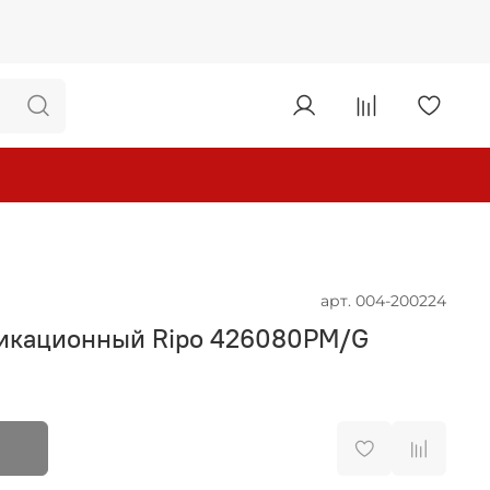
арт.
004-200224
икационный Ripo 426080PM/G
б