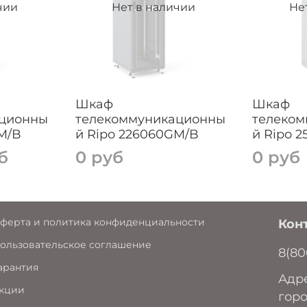
чии
Нет в наличии
Не
Шкаф
Шкаф
ационны
телекоммуникационны
телеко
M/B
й Ripo 226060GM/B
й Ripo 
б
0 руб
0 руб
ферта и политика конфиденциальности
Кон
ользовательское соглашение
8(80
арантия
Адре
кции
горо