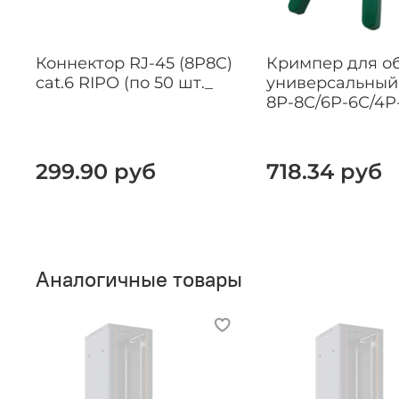
Коннектор RJ-45 (8P8C)
Кримпер для о
cat.6 RIPO (по 50 шт._
универсальный
8Р-8С/6Р-6С/4Р
299.90 руб
718.34 руб
Аналогичные товары