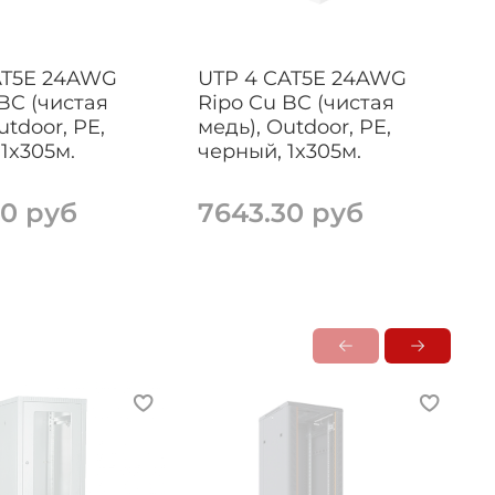
AT5E 24AWG
UTP 4 CAT5E 24AWG
BC (чистая
Ripo Cu BC (чистая
R
utdoor, PE,
медь), Outdoor, PE,
1x305м.
черный, 1x305м.
н
90 руб
7643.30 руб