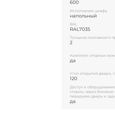
600
многообразие произ
телекоммуникационн
Исполнение шкафа
напольный
ПРЕИМУЩЕС
RAL
RAL7035
ТЕЛЕКОММУ
Толщина монтажного п
RIPO:
2
Цельносварная р
Комплект опорных нож
стали позволяет
да
до 1100 кг.
Боковые стенки 
Угол открытия двери, 
конструкции к ка
120
который можно п
Доступ к оборудованию
предотвращения 
сторон, через боковые 
Передняя дверь 
переднюю дверь и зад
установленный в 
да
220° - необходи
доступа к IT инф