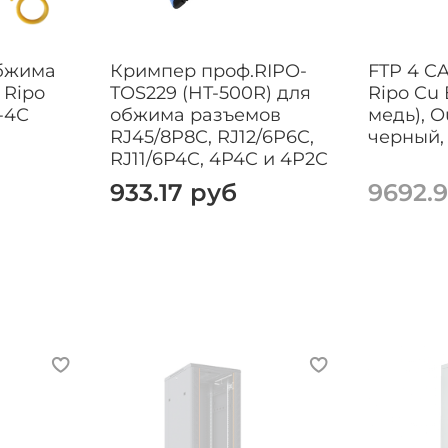
бжима
Кримпер проф.RIPO-
FTP 4 C
 Ripo
TOS229 (HT-500R) для
Ripo Cu 
-4С
обжима разъемов
медь), O
RJ45/8P8C, RJ12/6P6C,
черный, 
RJ11/6P4C, 4P4C и 4P2C
933.17 руб
9692.