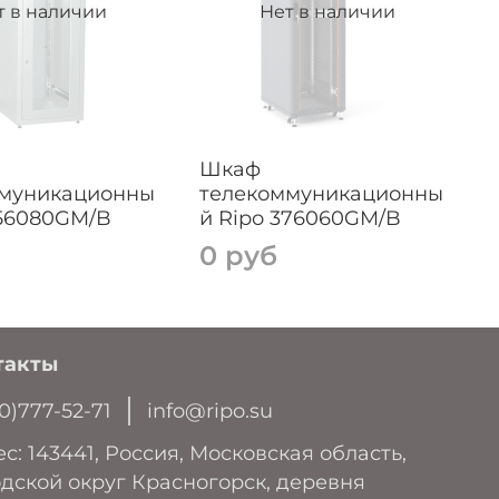
т в наличии
Нет в наличии
Шкаф
ммуникационны
телекоммуникационны
256080GM/B
й Ripo 376060GM/B
0 руб
такты
0)777-52-71
info@ripo.su
с: 143441, Россия, Московская область,
дской округ Красногорск, деревня