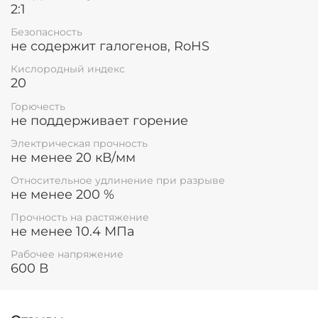
может использоваться на шинах только в
2:1
качестве цветовой маркировки.
Безопасность
не содержит галогенов, RoHS
Не подлежит обязательной сертификации.
Кислородный индекс
20
Горючесть
не поддерживает горение
Электрическая прочность
не менее 20 кВ/мм
Относительное удлинение при разрыве
не менее 200 %
Прочность на растяжение
не менее 10.4 МПа
Рабочее напряжение
600 В