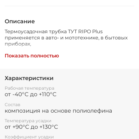
Описание
Термоусадочная трубка ТУТ RIPO Plus
применяется в авто- и мототехнике, в бытовых
приборах,
при производстве низковольтного
Показать полностью
оборудования для: электрической изоляции,
герметизации, антикоррозийной защиты,
Характеристики
бандажа проводов, декоративного покрытия,
изоляции и герметизации мест соединений и в
Рабочая температура
качестве кожуха.
от -40°С до +110°С
Поставляется в бухтах.
Состав
композиция на основе полиолефина
Температура усадки
Трубка ТУТ не предназначена для электрической
от +90°С до +130°С
изоляции высоковольтных шин 1–10 кВ и
Коэффициент усадки