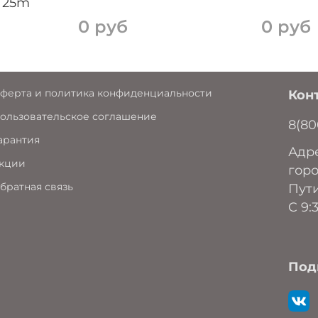
 25m
0 руб
0 руб
ферта и политика конфиденциальности
Кон
ользовательское соглашение
8(80
арантия
Адре
кции
горо
братная связь
Пути
C 9:
Под