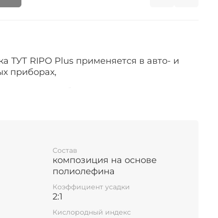
а ТУТ RIPO Plus применяется в авто- и
ых приборах,
зковольтного оборудования для:
ции, герметизации, антикоррозийной
екоративного покрытия, изоляции и
единений и в качестве кожуха.
Состав
композиция на основе
.
полиолефина
Коэффициент усадки
2:1
азначена для электрической изоляции
–10 кВ и
Кислородный индекс