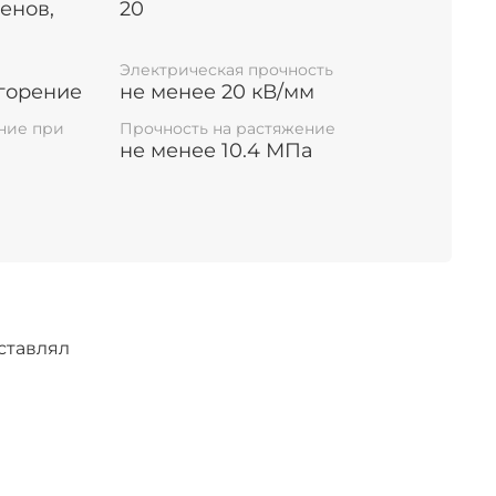
енов,
20
 на шинах только в качестве цветовой
Электрическая прочность
горение
не менее 20 кВ/мм
льной сертификации.
ние при
Прочность на растяжение
не менее 10.4 МПа
ставлял