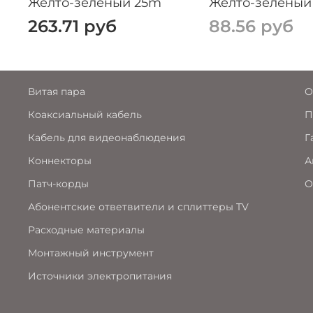
Желто-зеленый 25m
Желто-зеленый
263.71 руб
88.56 руб
Витая пара
О
Коаксиальный кабель
П
Кабель для видеонаблюдения
Г
Коннекторы
А
Патч-корды
О
Абонентские ответвители и сплиттеры TV
Расходные материалы
Монтажный инструмент
Источники электропитания