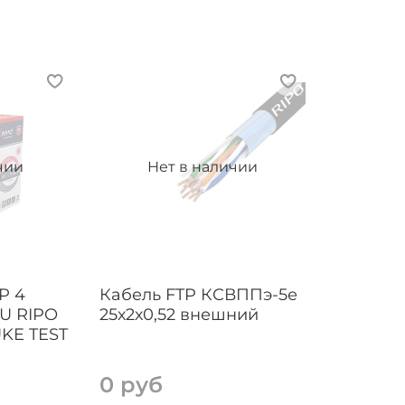
чии
Нет в наличии
P 4
Кабель FTP КСВППэ-5е
U RIPO
25х2х0,52 внешний
UKE TEST
0 руб