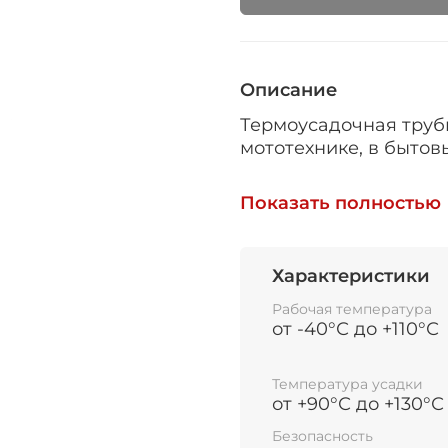
Описание
Термоусадочная трубк
мототехнике, в бытов
при производстве ни
Показать полностью
электрической изоля
защиты,
бандажа проводов, д
Характеристики
герметизации мест со
Рабочая температура
от -40°С до +110°С
Поставляется в бухтах
Температура усадки
от +90°С до +130°С
Трубка ТУТ не предн
высоковольтных шин 1
Безопасность