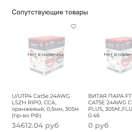
Сопутствующие товары
Нет в наличии
Нет в нали
U/UTP4 Cat5e 24AWG
ВИТАЯ ПАРА FT
LSZH RIPO, CCA,
CAT5E 24AWG C
оранжевый, 0,5мм, 305м
PLUS, 305М.,FL
(пр-во РФ)
0.46
34612.04 руб
0 руб