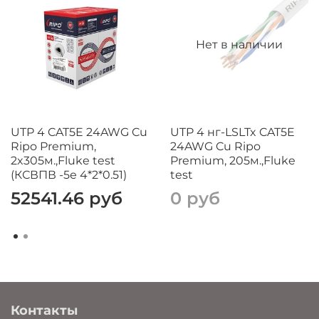
Нет в наличии
UTP 4 CAT5E 24AWG Cu
UTP 4 нг-LSLTx CAT5E
Ripo Premium,
24AWG Cu Ripo
2x305м.,Fluke test
Premium, 205м.,Fluke
(КСВПВ -5е 4*2*0.51)
test
52541.46 руб
0 руб
Контакты