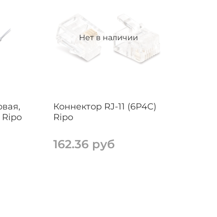
Обозначение по I
для пар отсутств
Имеет высокую п
Конструкция неэ
Нет в наличии
из следующих ма
- несколько пар 
- внутренняя защ
- внешняя изоли
Передает сигнал 
расстояния до 90
вая,
Коннектор RJ-11 (6P4C)
Материал внешне
 Ripo
Ripo
Применение: Для
Цвет оболочки: 
162.36 руб
Защитная пленка:
Разрывная нить: 
Волновое сопроти
Соответствие ста
стандартов: TIA/E
Поддерживаемые 
100BASE-T4, 1000