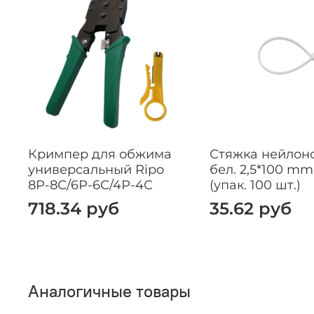
Кримпер для обжима
Стяжка нейлоно
универсальный Ripo
бел. 2,5*100 mm
8Р-8С/6Р-6С/4Р-4С
(упак. 100 шт.)
718.34 руб
35.62 руб
Аналогичные товары