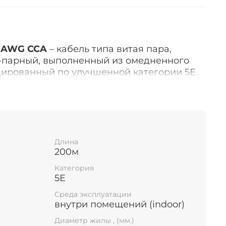
4 AWG CCA
– кабель типа витая пара,
-парный, выполненный из омедненного
ированный по улучшенной категории 5Е
0 МГц). Каждая жила изолирована слоем
тиленом высокой плотности с цветовым
Е
Длина
200м
спользуется при монтаже сетей в
 также небольших сетей в малых офисах. В
Категория
я в помещениях, где воздействие
5E
агнитного излучения будет минимально.
Среда эксплуатации
лину 305 метров. Обозначение кабеля UTP
внутри помещений (indoor)
, указания категории и структуры
Диаметр жилы , (мм.)
р и диаметр токопроводящей жилы в мм).