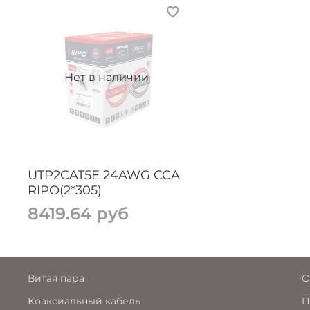
Нет в наличии
UTP2CAT5E 24AWG CCA
RIPO(2*305)
8419.64 руб
Витая пара
О
Коаксиальный кабель
П