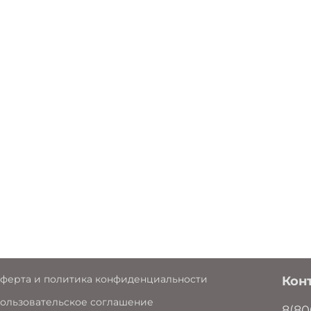
ATM-25, ATM-51, AT
16 Passive
Диапазоны темпер
Прокладка от 0 до
Длина, м: 305
Упаковка: Индиви
упаковки в обще
Гарантия: 1 год
Производитель остав
вид и характеристики
свойств.
ЭЛЕКТРИЧЕС
Макс. сопротивле
9,5Ом/100м
ферта и политика конфиденциальности
Дисбаланс сопро
Кон
Волновое сопротив
ользовательское соглашение
8(80