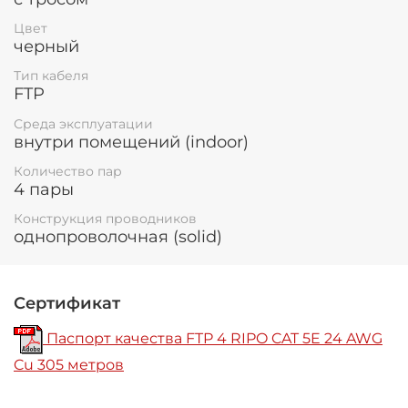
картонной коробке, по 2 упаковке в каждой
Цвет
коробке.
черный
Гарантия на кабельную продукцию составляет – 1
год.
Тип кабеля
FTP
Длина кабеля - 200 м.
Среда эксплуатации
внутри помещений (indoor)
Количество пар
4 пары
Конструкция проводников
однопроволочная (solid)
Сертификат
Паспорт качества FTP 4 RIPO CAT 5E 24 AWG
Cu 305 метров