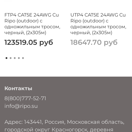
FTP4 CAT5E 24AWG Cu
UTP4 CAT5E 24AWG Cu
Ripo (outdoor) с
Ripo (outdoor) с
одножильным тросом,
одножильным тросом,
черный, (2х305м)
черный, (2х305м)
123519.05 руб
18647.70 руб
Контакты
8(800)777-52-71
info@ripo.su
Адрес: 143441, Россия, Московская область,
городской округ Красногорск, деревня