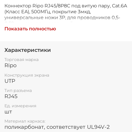
Коннектор Ripo RJ45/8P8C под витую пару, Cat.6A
(Класс EA), 500МГц, покрытие 3мкд,
универсальные ножи 3P, для проводников 0,5-
0,59мм, неэкранированный.
Показать полностью
Характеристики
Торговая марка
Ripo
Конструкция экрана
UTP
Тип разъема
RJ45
Ед. измерения
шт
Материал каркаса:
поликарбонат, соответствует UL94V-2