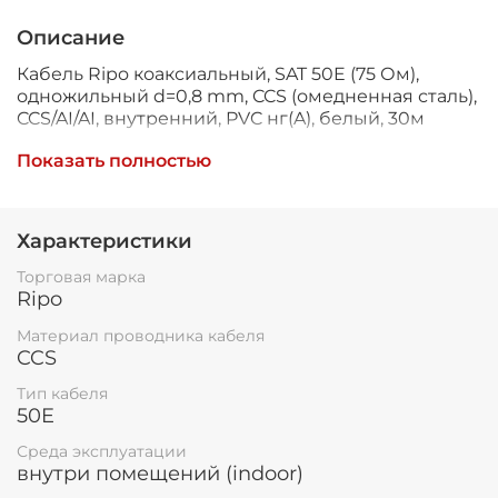
Описание
Кабель Ripo коаксиальный, SAT 50E (75 Ом),
одножильный d=0,8 mm, CCS (омедненная сталь),
CCS/AI/AI, внутренний, PVC нг(A), белый, 30м
КУПИТЬ КОАКСИАЛЬНЫЙ КАБЕЛЬ
Показать полностью
SAT 50E: ЦЕНА ЗА МЕТР
SAT 50Е RIPO — коаксиальный кабель, который
Характеристики
может использоваться при подключении
Торговая марка
спутникового телевидения, монтаже систем
Ripo
видеонаблюдения. Основные элементы
конструкции:
Материал проводника кабеля
CCS
омедненный проводник,
изоляция, для создания которой
Тип кабеля
используется искусственно вспененный
50E
полиэтилен,
Среда эксплуатации
экран, выполненный из алюминиевой
внутри помещений (indoor)
фольги,