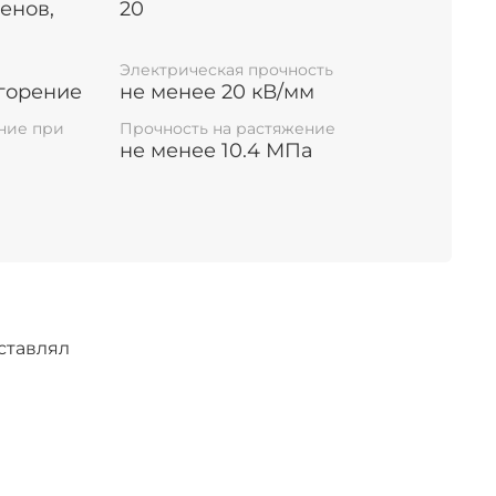
енов,
20
 на шинах только в качестве цветовой
Электрическая прочность
горение
не менее 20 кВ/мм
льной сертификации.
ние при
Прочность на растяжение
не менее 10.4 МПа
ставлял