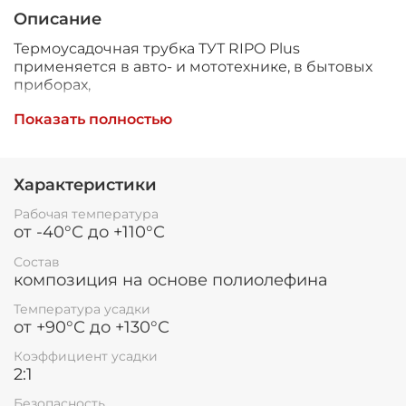
Описание
Термоусадочная трубка ТУТ RIPO Plus
применяется в авто- и мототехнике, в бытовых
приборах,
при производстве низковольтного
Показать полностью
оборудования для: электрической изоляции,
герметизации, антикоррозийной защиты,
Характеристики
бандажа проводов, декоративного покрытия,
изоляции и герметизации мест соединений и в
Рабочая температура
качестве кожуха.
от -40°С до +110°С
Поставляется в бухтах.
Состав
композиция на основе полиолефина
Температура усадки
Трубка ТУТ не предназначена для электрической
от +90°С до +130°С
изоляции высоковольтных шин 1–10 кВ и
Коэффициент усадки
может использоваться на шинах только в
2:1
качестве цветовой маркировки.
Безопасность