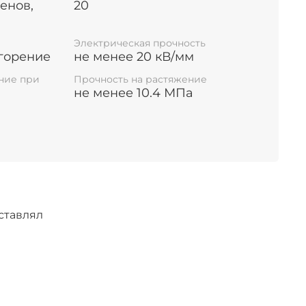
енов,
20
 на шинах только в качестве цветовой
Электрическая прочность
горение
не менее 20 кВ/мм
льной сертификации.
ние при
Прочность на растяжение
не менее 10.4 МПа
ставлял