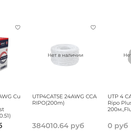
Нет в наличии
Не
4AWG Cu
UTP4CAT5E 24AWG CCA
UTP 4 C
RIPO(200m)
Ripo Plu
st
200м.,Fl
.51)
б
384010.64 руб
0 руб