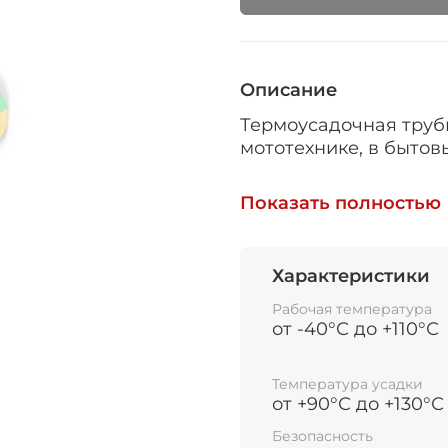
Описание
Термоусадочная трубк
мототехнике, в бытов
при производстве ни
Показать полностью
электрической изоля
защиты,
бандажа проводов, д
Характеристики
герметизации мест со
Рабочая температура
от -40°С до +110°С
Поставляется в бухтах
Температура усадки
от +90°С до +130°С
Трубка ТУТ не предн
высоковольтных шин 1
Безопасность