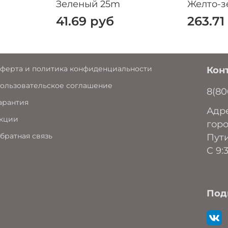
Зеленый 25m
Желто-з
41.69 руб
263.71
ферта и политика конфиденциальности
Кон
ользовательское соглашение
8(80
арантия
Адре
кции
горо
братная связь
Пути
C 9:
Под