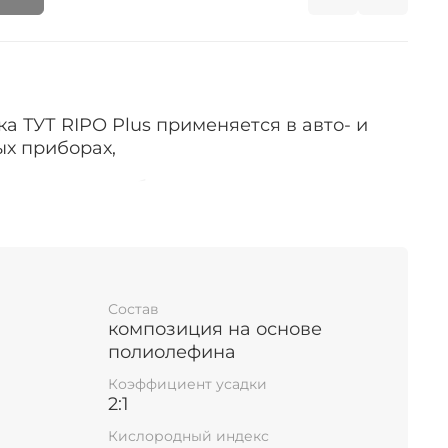
а ТУТ RIPO Plus применяется в авто- и
ых приборах,
зковольтного оборудования для:
ции, герметизации, антикоррозийной
екоративного покрытия, изоляции и
единений и в качестве кожуха.
Состав
композиция на основе
.
полиолефина
Коэффициент усадки
2:1
азначена для электрической изоляции
–10 кВ и
Кислородный индекс