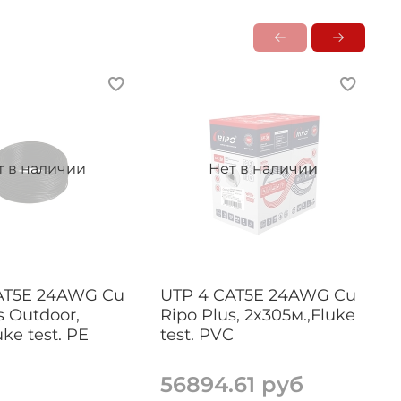
т в наличии
Нет в наличии
AT5E 24AWG Cu
UTP 4 CAT5E 24AWG Cu
s Outdoor,
Ripo Plus, 2x305м.,Fluke
R
uke test. PE
test. PVC
2
56894.61 руб