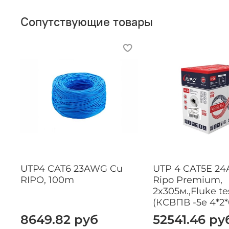
Сопутствующие товары
UTP4 CAT6 23AWG Cu
UTP 4 CAT5E 2
RIPO, 100m
Ripo Premium,
2x305м.,Fluke te
(КСВПВ -5е 4*2*0
8649.82 руб
52541.46 ру