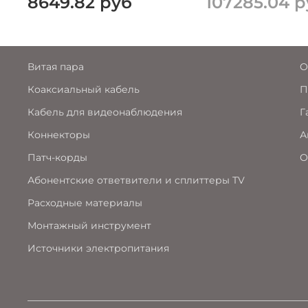
8649.82 руб
107285.04 р
Витая пара
О
Коаксиальный кабель
П
Кабель для видеонаблюдения
Г
Коннекторы
А
Патч-корды
О
Абонентские ответвители и сплиттеры TV
Расходные материалы
Монтажный инструмент
Источники электропитания