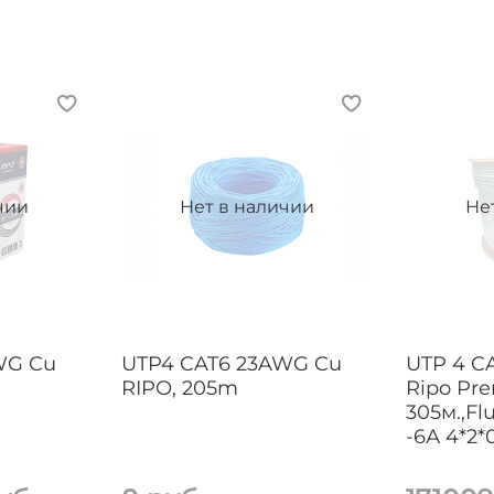
чии
Нет в наличии
Не
WG Cu
UTP4 CAT6 23AWG Cu
UTP 4 C
RIPO, 205m
Ripo Pr
305м.,Fl
-6А 4*2*