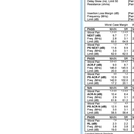
Дисбаланс сопрот
Волновое сопротив
Емкостной дисбал
пФ/100 м.
ОСОБЕННОС
Самое главное правил
витая пара должна в
допустимый радиус и
внешних диаметров са
сильней, то это может
внешние наводки на 
кабеля.
Конкретных требован
витой пары, на котор
при монтаже, не суще
Есть мнение, что каж