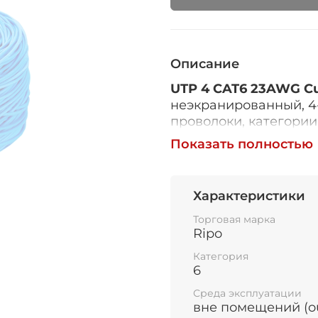
Описание
UTP 4 CAT6 23AWG Cu
неэкранированный, 4
проволоки, категории
диэлектрика – полиэ
Показать полностью
различием.
ОСОБЕННОСТ
Характеристики
ПАРЫ
Торговая марка
Ripo
Данный кабель UTP и
Категория
компьютерных сетей 
6
сетей в малых офисах
Среда эксплуатации
где воздействие сто
вне помещений (o
будет минимально. Ка