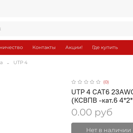
ничество
Контакты
Акции!
Где купить
а
UTP 4
(0)
UTP 4 CAT6 23AWG 
(КСВПВ -кат.6 4*2
0.00 руб
Нет в наличии