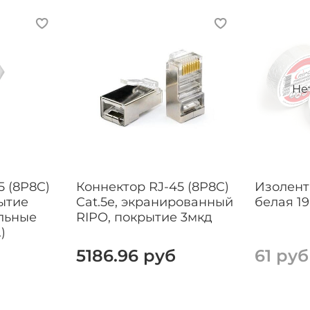
Не
5 (8P8C)
Коннектор RJ-45 (8P8C)
Изолент
рытие
Cat.5e, экранированный
белая 1
льные
RIPO, покрытие 3мкд
)
5186.96 руб
61 руб