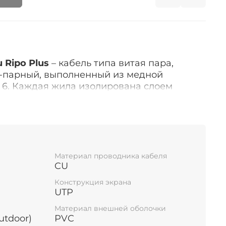
 Ripo Plus
– кабель типа витая пара,
-парный, выполненный из медной
 6. Каждая жила изолирована слоем
тиленом высокой плотности с цветовым
И ПРИМЕНЕНИЯ ВИТОЙ
Материал проводника кабеля
CU
спользуется при монтаже локальных
Конструкция экрана
в домашних условиях, а также небольших
UTP
. В основном применяется в помещениях,
Материал внешней оболочки
роннего электромагнитного излучения
utdoor)
PVC
ждая бухта имеет длину 305 метров.