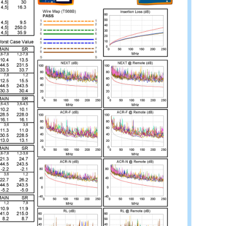
ивления - 5%.
ление - 100 +/- 15 Ом.
анс пары по отношению к земле - 330
ТИ МОНТАЖА
о при монтаже кабеля utp категории 6 –
ыдерживать минимальный и необходимо
згиба, который должен составлять восемь
мого кабеля. Если изгиб становится
 привести к тому, что могут увеличиться
сигнал и может разрушиться оболочка
ий к допустимой максимальной длине
ую должна быть удалена оболочка кабеля
ствует.
дый монтажник, руководствуясь своим