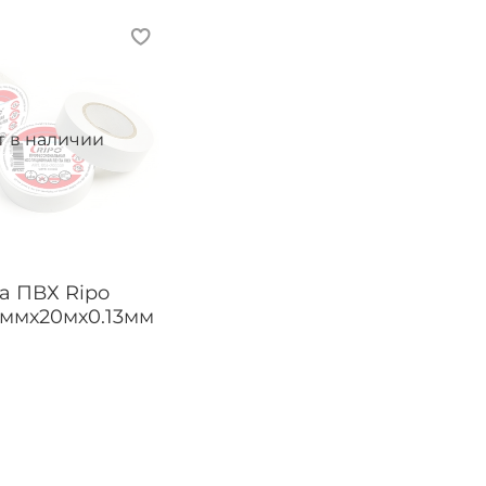
т в наличии
а ПВХ Ripo
9ммх20мх0.13мм