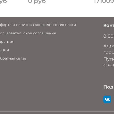
уб
0 руб
171009
ферта и политика конфиденциальности
Кон
ользовательское соглашение
8(80
арантия
Адре
кции
горо
братная связь
Пути
C 9:
Под