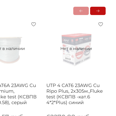
т в наличии
Нет в наличии
AT6А 23AWG Cu
UTP 4 CAT6 23AWG Cu
emium,
Ripo Plus, 2x305м.,Fluke
uke test (КСВПВ
test (КСВПВ -кат.6
1
0.58), серый
4*2*Plus) синий
-