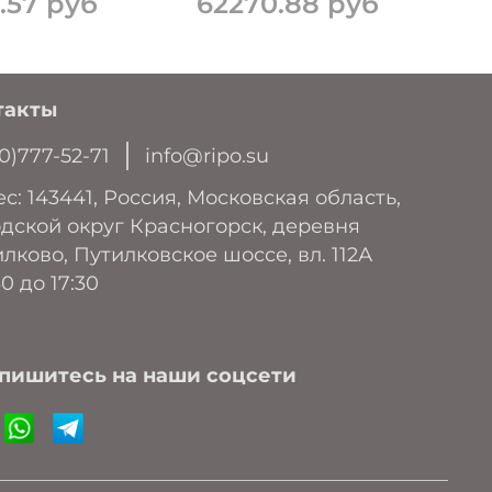
.57 руб
62270.88 руб
такты
0)777-52-71
info@ripo.su
с: 143441, Россия, Московская область,
дской округ Красногорск, деревня
лково, Путилковское шоссе, вл. 112А
30 до 17:30
пишитесь на наши соцсети